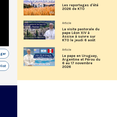
Les reportages d'été
2026 de KTO
Article
La visite pastorale du
pape Léon XIV à
Assise à suivre sur
KTO le jeudi 6 août
Article
ager
Le pape en Uruguay,
Argentine et Pérou du
6 au 17 novembre
list
2026