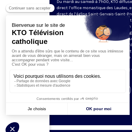
Du mardi au samedi à 7h00, KTO diffuse
direct l’office monastique des Laudes, 
direct de l’église Saint-Gervais-Saint-Pr
(Paris IVe), avec les Fraternités Monas
de Jérusalem. Les Laudes – dont le nom
dérivé du terme latin qui signifie "louang
sont d’abord la prière de louange qui ou
journée pour remercier Dieu du don qu’i
fait de ce jour nouveau, et le placer tout
entier sous son regard. Mais son heure
matinale éveille aussi le souvenir de la
Résurrection du Seigneur, "soleil levant
nous visiter" (Lc 1,28).
Visiter la page de l'émission