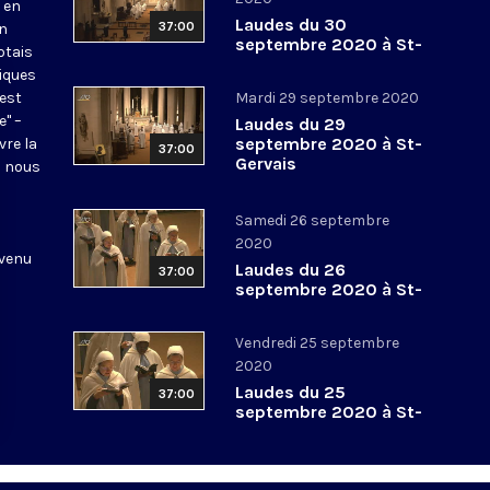
 en
Laudes du 30
37:00
en
septembre 2020 à St-
otais
Gervais
tiques
 est
Mardi 29 septembre 2020
e" –
Laudes du 29
septembre 2020 à St-
vre la
37:00
Gervais
l nous
Samedi 26 septembre
2020
 venu
Laudes du 26
37:00
septembre 2020 à St-
Gervais
Vendredi 25 septembre
2020
Laudes du 25
37:00
septembre 2020 à St-
Gervais