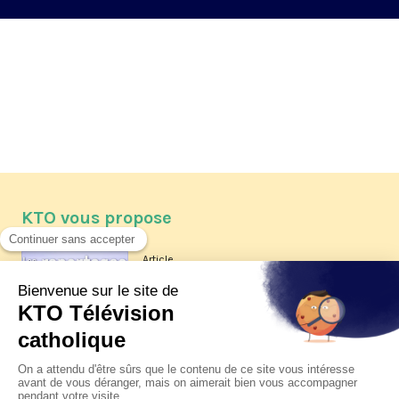
KTO vous propose
Article
Les reportages d'été 2026 de KTO
Article
La visite pastorale du pape Léon
XIV à Assise à suivre sur KTO le
jeudi 6 août