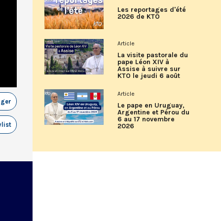
Les reportages d'été
2026 de KTO
Article
La visite pastorale du
pape Léon XIV à
Assise à suivre sur
KTO le jeudi 6 août
Article
ager
Le pape en Uruguay,
Argentine et Pérou du
6 au 17 novembre
list
2026