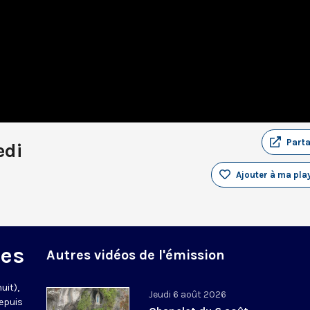
Part
edi
Ajouter à ma play
des
Autres vidéos de l'émission
uit),
Jeudi 6 août 2026
epuis