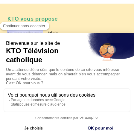
KTO vous propose
Article
Les reportages d'été 2026 de KTO
Article
La visite pastorale du pape Léon
XIV à Assise à suivre sur KTO le
jeudi 6 août
Article
Le pape en Uruguay, Argentine et
Pérou du 6 au 17 novembre 2026
© KTO 2026 —
Contact
—
Mentions légales