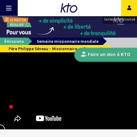
Contenu sponsorisé
Émissions
Semaine missionnaire mondiale
Père Philippe Séveau - Missionnaire en Papouasie
Faire un don à KTO