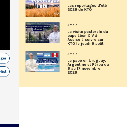
Les reportages d'été
2026 de KTO
Article
La visite pastorale du
pape Léon XIV à
Assise à suivre sur
KTO le jeudi 6 août
Article
ager
Le pape en Uruguay,
Argentine et Pérou du
6 au 17 novembre
list
2026