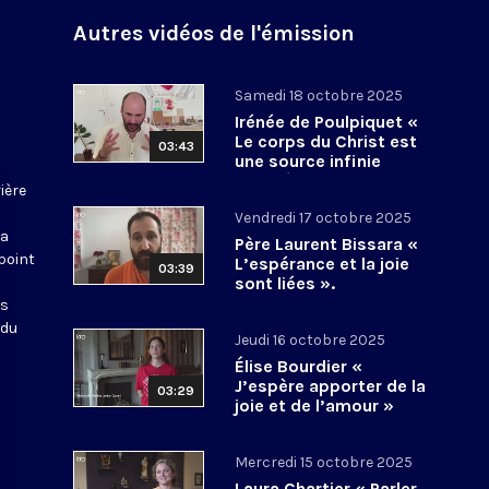
Autres vidéos de l'émission
Samedi 18 octobre 2025
Irénée de Poulpiquet «
Le corps du Christ est
03:43
une source infinie
d’espérance »
ière
Vendredi 17 octobre 2025
La
Père Laurent Bissara «
point
L’espérance et la joie
03:39
sont liées ».
es
 du
Jeudi 16 octobre 2025
Élise Bourdier «
J’espère apporter de la
03:29
joie et de l’amour »
Mercredi 15 octobre 2025
Laura Chartier « Parler