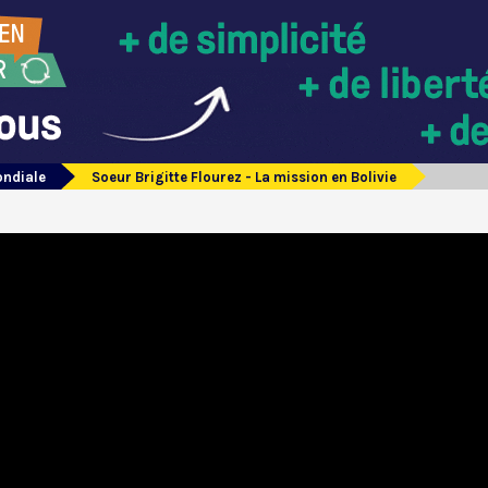
ondiale
Soeur Brigitte Flourez - La mission en Bolivie