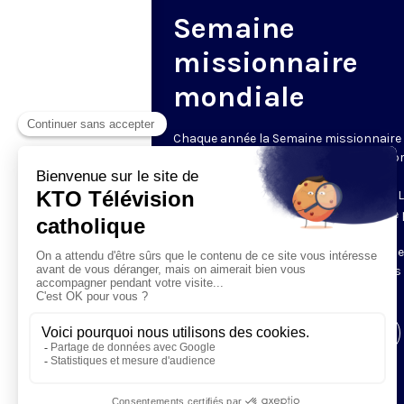
Semaine
missionnaire
mondiale
Chaque année la Semaine missionnaire
mondiale appelle les catholiques à la pr
et au partage, pour soutenir la vie et la
mission des Églises locales du monde. 
quête du Dimanche de la Mission est le 
culminant de la Semaine missionnaire
mondiale. KTO vous invite à découvrir d
témoins de la mission aux quatre coins
monde.
Visiter la page de l'émission