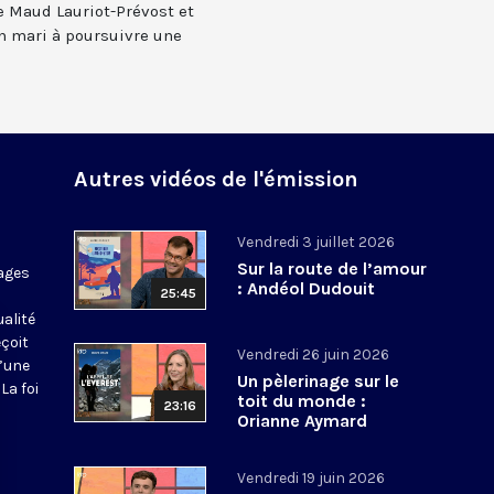
e Maud Lauriot-Prévost et
n mari à poursuivre une
Autres vidéos de l'émission
Vendredi 3 juillet 2026
Sur la route de l’amour
ages
: Andéol Dudouit
25:45
ualité
eçoit
Vendredi 26 juin 2026
d’une
Un pèlerinage sur le
La foi
toit du monde :
23:16
Orianne Aymard
Vendredi 19 juin 2026