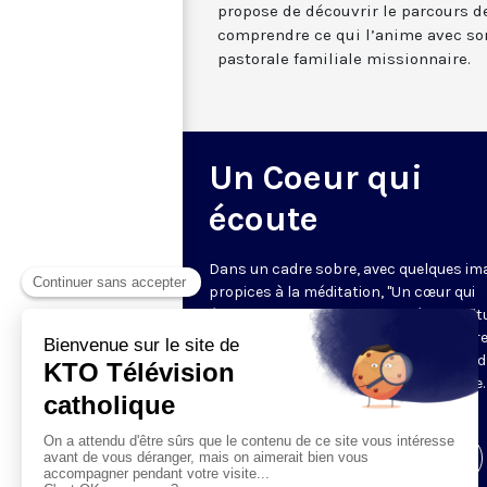
propose de découvrir le parcours d
comprendre ce qui l’anime avec so
pastorale familiale missionnaire.
Un Coeur qui
écoute
Dans un cadre sobre, avec quelques im
propices à la méditation, "Un cœur qui
écoute" donne toute sa place à la spirit
sur le ton de l’intime. Cyril Lepeigneux r
un invité pour 26 minutes d’évocation 
vie, d’une intense expérience spirituelle. 
vivante et incarnée par des témoins.
Visiter la page de l'émission