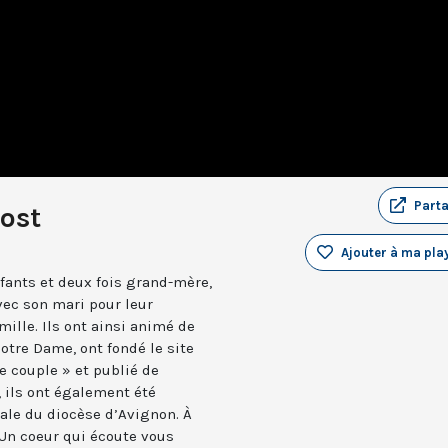
Part
ost
Ajouter à ma play
fants et deux fois grand-mère,
ec son mari pour leur
ille. Ils ont ainsi animé de
tre Dame, ont fondé le site
le couple » et publié de
 ils ont également été
iale du diocèse d’Avignon. À
, Un coeur qui écoute vous