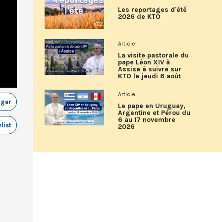
Les reportages d'été
2026 de KTO
Article
La visite pastorale du
pape Léon XIV à
Assise à suivre sur
KTO le jeudi 6 août
Article
ager
Le pape en Uruguay,
Argentine et Pérou du
6 au 17 novembre
list
2026