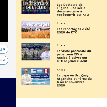
Les Docteurs de
l'Église, une série
documentaire à
redécouvrir sur KTO
Article
Les reportages d'été
2026 de KTO
Article
ager
La visite pastorale du
pape Léon XIV à
Assise à suivre sur
list
KTO le jeudi 6 août
Article
Le pape en Uruguay,
Argentine et Pérou du
6 au 17 novembre
2026