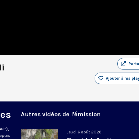
Part
di
Ajouter à ma play
des
Autres vidéos de l'émission
uit),
Jeudi 6 août 2026
epuis