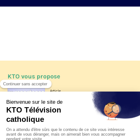
KTO vous propose
Article
Les reportages d'été 2026 de KTO
Article
La visite pastorale du pape Léon
XIV à Assise à suivre sur KTO le
jeudi 6 août