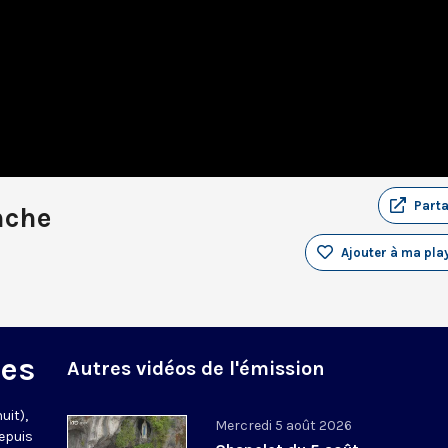
Part
nche
Ajouter à ma play
des
Autres vidéos de l'émission
uit),
Mercredi 5 août 2026
epuis