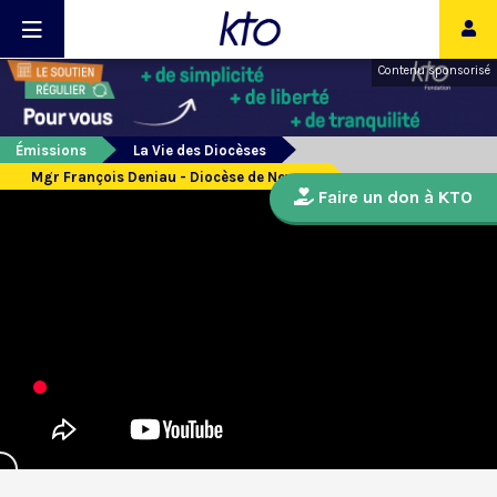
Contenu sponsorisé
Émissions
La Vie des Diocèses
Mgr François Deniau - Diocèse de Nevers
Faire un don à KTO