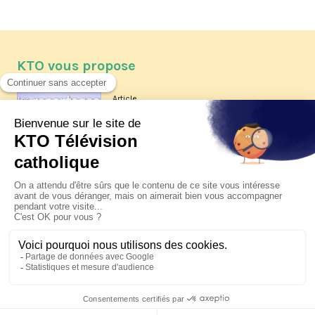
KTO vous propose
Article
Les reportages d'été 2026 de KTO
Article
La visite pastorale du pape Léon
XIV à Assise à suivre sur KTO le
jeudi 6 août
Article
Le pape en Uruguay, Argentine et
Pérou du 6 au 17 novembre 2026