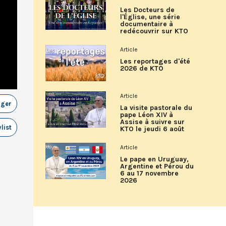
Les Docteurs de
l'Église, une série
documentaire à
redécouvrir sur KTO
Article
Les reportages d'été
2026 de KTO
Article
ager
La visite pastorale du
pape Léon XIV à
Assise à suivre sur
list
KTO le jeudi 6 août
Article
Le pape en Uruguay,
Argentine et Pérou du
6 au 17 novembre
2026