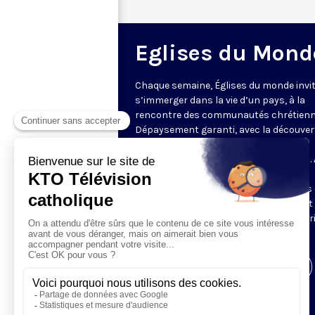
Eglises du Mond
Chaque semaine, Églises du monde invit
s’immerger dans la vie d’un pays, à la
rencontre des communautés chrétienn
Dépaysement garanti, avec la découver
des spécificités et du rayonnement de
l’Église catholique ou de ses difficultés.
delà de l’actualité, il s’agit aussi de
comprendre les grands enjeux du pays 
contribution que les chrétiens peuvent
apporter à la société. Présenté par Mar
Fontenille chaque jeudi à 21h45.
Visiter la page de l'émission