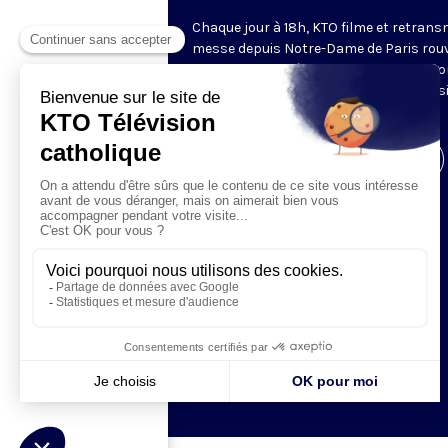
Chaque jour à 18h, KTO filme et retrans
messe depuis Notre-Dame de Paris rouv
Les textes des Vêpres et de la messe so
presque toujours ceux qu’indiquent le s
www.aelf.org
.
Visiter la page de l'émission