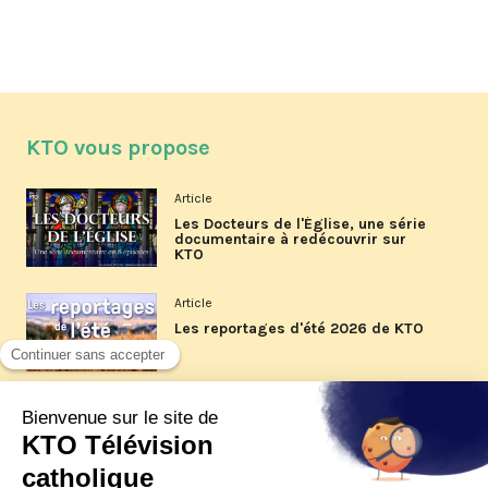
KTO vous propose
Article
Les Docteurs de l'Église, une série
documentaire à redécouvrir sur
KTO
Article
Les reportages d'été 2026 de KTO
Article
La visite pastorale du pape Léon
XIV à Assise à suivre sur KTO le
jeudi 6 août