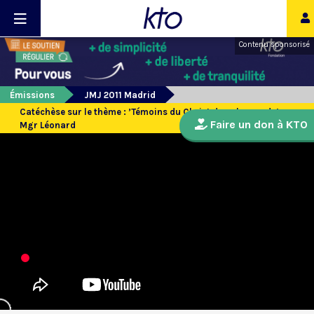
Contenu sponsorisé
Émissions
JMJ 2011 Madrid
Catéchèse sur le thème : ’Témoins du Christ dans le monde’ -
Faire un don à KTO
Mgr Léonard