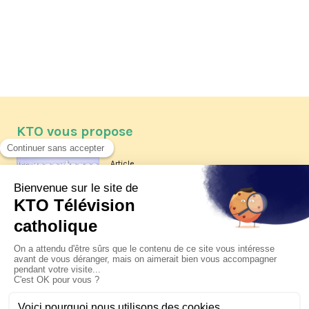
KTO vous propose
Article
Les reportages d'été 2026 de KTO
Article
La visite pastorale du pape Léon
XIV à Assise à suivre sur KTO le
jeudi 6 août
Article