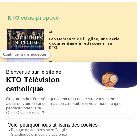
KTO vous propose
Article
Les Docteurs de l'Église, une série
documentaire à redécouvrir sur
KTO
Article
Les reportages d'été 2026 de KTO
Article
La visite pastorale du pape Léon
XIV à Assise à suivre sur KTO le
jeudi 6 août
Article
Le pape en Uruguay, Argentine et
Pérou du 6 au 17 novembre 2026