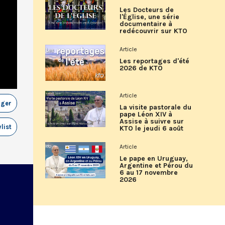
Les Docteurs de
l'Église, une série
documentaire à
redécouvrir sur KTO
Article
Les reportages d'été
2026 de KTO
Article
ager
La visite pastorale du
pape Léon XIV à
Assise à suivre sur
list
KTO le jeudi 6 août
Article
Le pape en Uruguay,
Argentine et Pérou du
6 au 17 novembre
2026