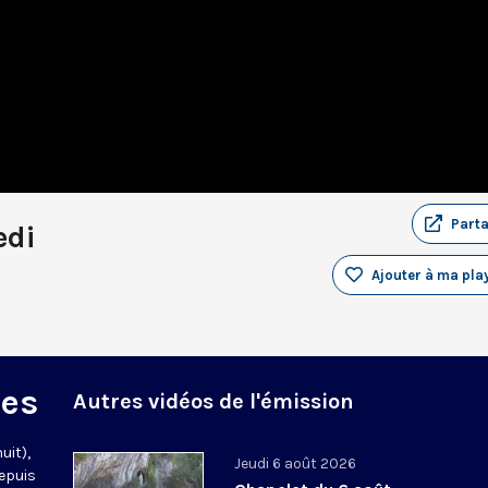
Part
edi
Ajouter à ma play
des
Autres vidéos de l'émission
uit),
Jeudi 6 août 2026
epuis