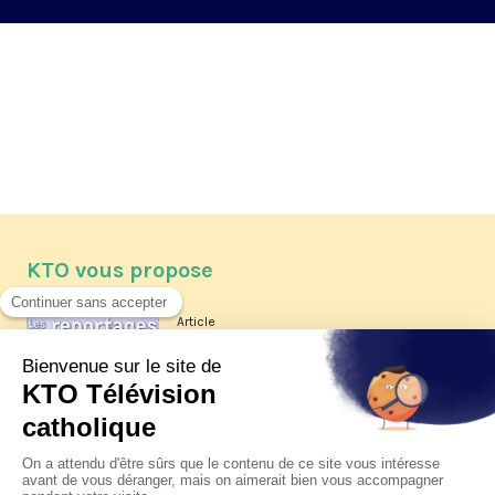
KTO vous propose
Article
Les reportages d'été 2026 de KTO
Article
La visite pastorale du pape Léon
XIV à Assise à suivre sur KTO le
jeudi 6 août