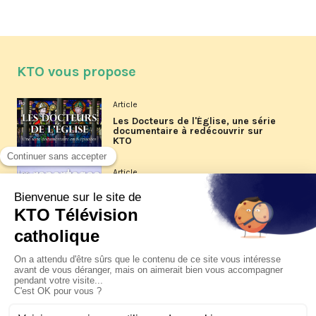
KTO vous propose
Article
Les Docteurs de l'Église, une série
documentaire à redécouvrir sur
KTO
Article
Les reportages d'été 2026 de KTO
Article
La visite pastorale du pape Léon
XIV à Assise à suivre sur KTO le
jeudi 6 août
Article