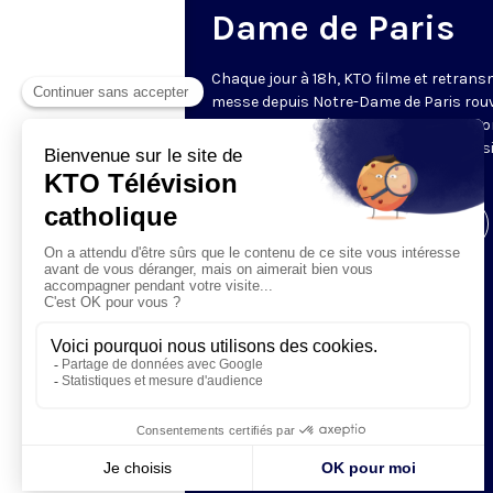
Dame de Paris
Chaque jour à 18h, KTO filme et retrans
messe depuis Notre-Dame de Paris rouv
Les textes des Vêpres et de la messe so
presque toujours ceux qu’indiquent le s
www.aelf.org
.
Visiter la page de l'émission