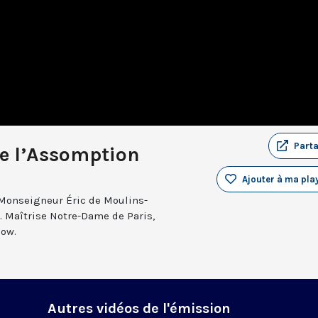
Part
de l’Assomption
Ajouter à ma play
t Monseigneur Éric de Moulins-
s. Maîtrise Notre-Dame de Paris,
Sow.
Autres vidéos de l'émission