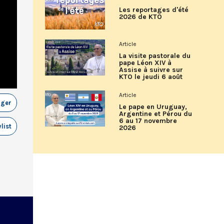
Les reportages d'été
2026 de KTO
Article
La visite pastorale du
pape Léon XIV à
Assise à suivre sur
KTO le jeudi 6 août
Article
ager
Le pape en Uruguay,
Argentine et Pérou du
6 au 17 novembre
list
2026