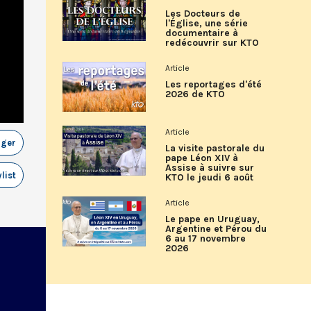
Les Docteurs de
l'Église, une série
documentaire à
redécouvrir sur KTO
Article
Les reportages d'été
2026 de KTO
Article
ager
La visite pastorale du
pape Léon XIV à
Assise à suivre sur
list
KTO le jeudi 6 août
Article
Le pape en Uruguay,
Argentine et Pérou du
6 au 17 novembre
2026