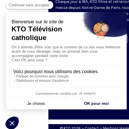
Chaque jour à 18h, KTO filme et retrans
messe depuis Notre-Dame de Paris rouv
Les textes des Vêpres et de la messe so
presque toujours ceux qu’indiquent le s
www.aelf.org
.
Visiter la page de l'émission
© KTO 2026 —
Contact
—
Mentions légal