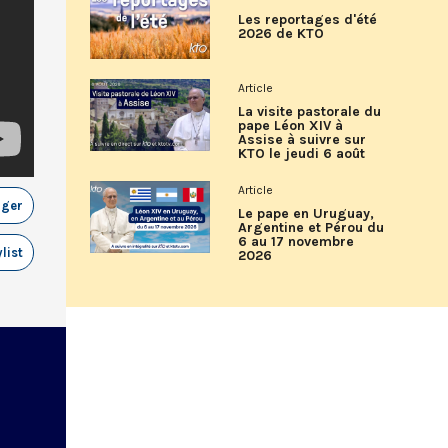
Les reportages d'été
2026 de KTO
Article
La visite pastorale du
pape Léon XIV à
Assise à suivre sur
KTO le jeudi 6 août
Article
ager
Le pape en Uruguay,
Argentine et Pérou du
6 au 17 novembre
list
2026