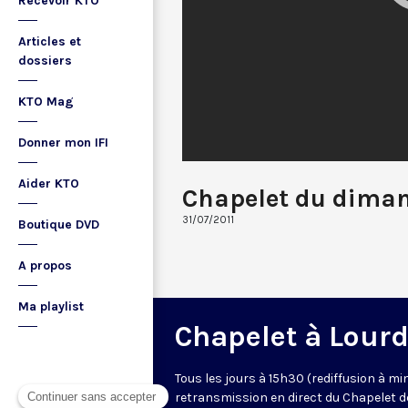
Recevoir KTO
Articles et
dossiers
KTO Mag
Donner mon IFI
Aider KTO
Chapelet du dima
31/07/2011
Boutique DVD
A propos
Ma playlist
Chapelet à Lour
Tous les jours à 15h30 (rediffusion à min
retransmission en direct du Chapelet d