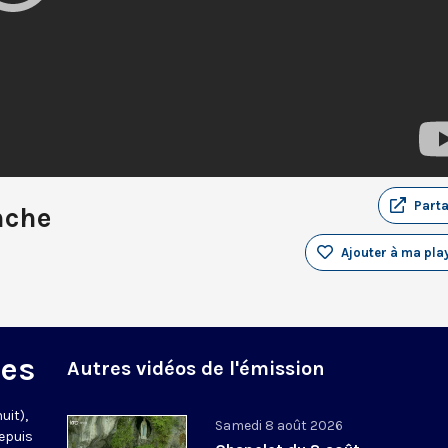
Part
nche
Ajouter à ma play
des
Autres vidéos de l'émission
uit),
Samedi 8 août 2026
epuis