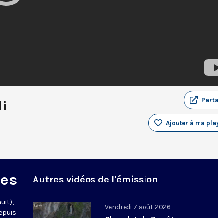
Part
di
Ajouter à ma play
des
Autres vidéos de l'émission
uit),
Vendredi 7 août 2026
epuis