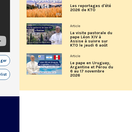
Les reportages d'été
2026 de KTO
Article
La visite pastorale du
pape Léon XIV à
Assise à suivre sur
KTO le jeudi 6 août
Article
ager
Le pape en Uruguay,
Argentine et Pérou du
6 au 17 novembre
list
2026