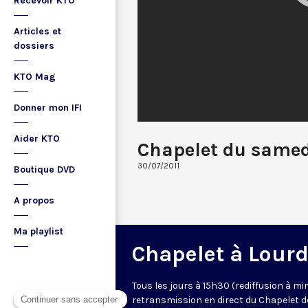
Recevoir KTO
Articles et
dossiers
KTO Mag
Donner mon IFI
Aider KTO
Chapelet du same
30/07/2011
Boutique DVD
A propos
Ma playlist
Chapelet à Lour
Tous les jours à 15h30 (rediffusion à min
retransmission en direct du Chapelet d