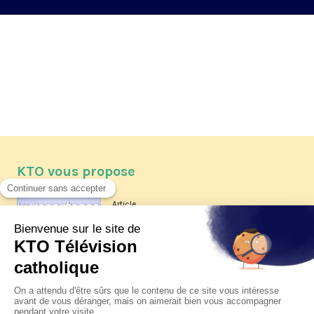
KTO vous propose
Article
Les reportages d'été 2026 de KTO
Article
La visite pastorale du pape Léon
XIV à Assise à suivre sur KTO le
jeudi 6 août