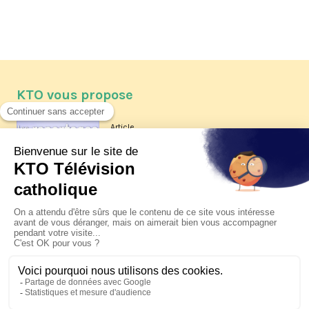
KTO vous propose
Article
Les reportages d'été 2026 de KTO
Article
La visite pastorale du pape Léon
XIV à Assise à suivre sur KTO le
jeudi 6 août
Article
Le pape en Uruguay, Argentine et
Pérou du 6 au 17 novembre 2026