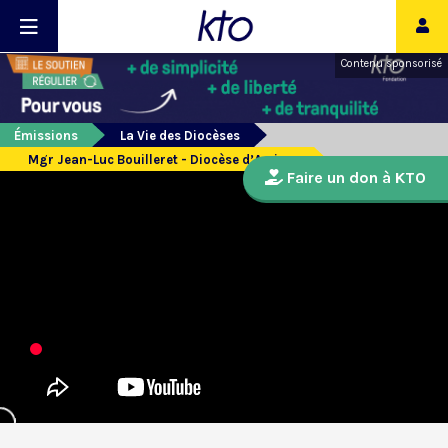
Contenu sponsorisé
Émissions
La Vie des Diocèses
Mgr Jean-Luc Bouilleret - Diocèse d’Amiens
Faire un don à KTO