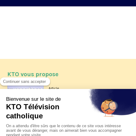
KTO vous propose
Article
Les reportages d'été 2026 de KTO
Article
La visite pastorale du pape Léon
XIV à Assise à suivre sur KTO le
jeudi 6 août