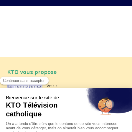
KTO vous propose
Article
Les reportages d'été 2026 de KTO
Article
La visite pastorale du pape Léon
XIV à Assise à suivre sur KTO le
jeudi 6 août