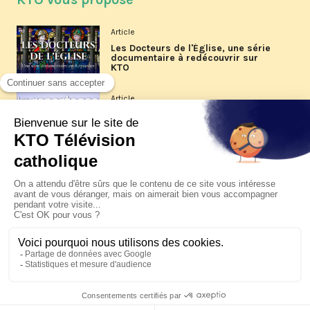
Article
Les Docteurs de l'Église, une série
documentaire à redécouvrir sur
KTO
Article
Les reportages d'été 2026 de KTO
Article
La visite pastorale du pape Léon
XIV à Assise à suivre sur KTO le
jeudi 6 août
Article
Le pape en Uruguay, Argentine et
Pérou du 6 au 17 novembre 2026