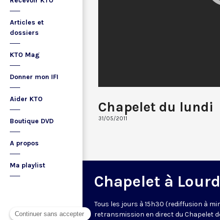
Recevoir KTO
Articles et
dossiers
KTO Mag
Donner mon IFI
Aider KTO
Chapelet du lundi
31/05/2011
Boutique DVD
A propos
Ma playlist
Chapelet à Lour
Tous les jours à 15h30 (rediffusion à min
retransmission en direct du Chapelet d