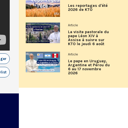
Les reportages d'été
2026 de KTO
Article
La visite pastorale du
pape Léon XIV à
Assise à suivre sur
KTO le jeudi 6 août
Article
ager
Le pape en Uruguay,
Argentine et Pérou du
6 au 17 novembre
list
2026