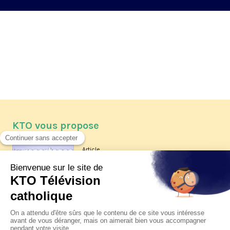
KTO vous propose
Article
Les reportages d'été 2026 de KTO
Article
La visite pastorale du pape Léon
XIV à Assise à suivre sur KTO le
jeudi 6 août