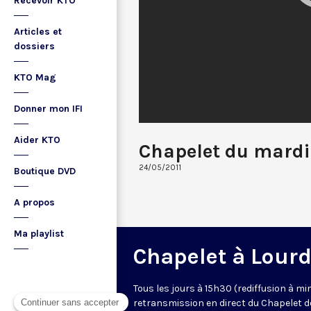
Recevoir KTO
Articles et
dossiers
KTO Mag
Donner mon IFI
Aider KTO
Chapelet du mardi
24/05/2011
Boutique DVD
A propos
Ma playlist
Chapelet à Lour
Tous les jours à 15h30 (rediffusion à min
retransmission en direct du Chapelet d