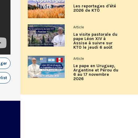
Les reportages d'été
2026 de KTO
Article
La visite pastorale du
pape Léon XIV à
Assise à suivre sur
KTO le jeudi 6 août
Article
ager
Le pape en Uruguay,
Argentine et Pérou du
6 au 17 novembre
list
2026