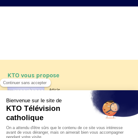
KTO vous propose
Article
Les reportages d'été 2026 de KTO
Article
La visite pastorale du pape Léon
XIV à Assise à suivre sur KTO le
jeudi 6 août