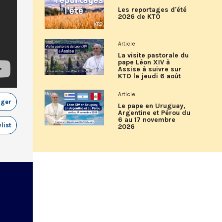
Les reportages d'été
2026 de KTO
Article
La visite pastorale du
pape Léon XIV à
Assise à suivre sur
KTO le jeudi 6 août
Article
ager
Le pape en Uruguay,
Argentine et Pérou du
6 au 17 novembre
list
2026