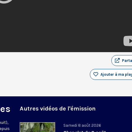
Part
Ajouter à ma play
des
Autres vidéos de l'émission
uit),
Samedi 8 août 2026
epuis