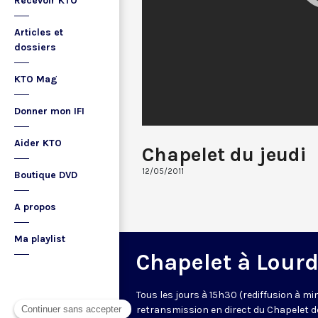
Recevoir KTO
Articles et
dossiers
KTO Mag
Donner mon IFI
Aider KTO
Chapelet du jeudi
12/05/2011
Boutique DVD
A propos
Ma playlist
Chapelet à Lour
Tous les jours à 15h30 (rediffusion à min
retransmission en direct du Chapelet d