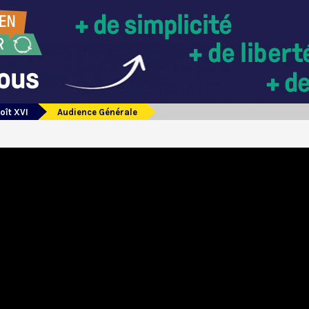
oît XVI
Audience Générale