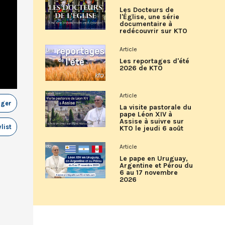
Les Docteurs de
l'Église, une série
documentaire à
redécouvrir sur KTO
Article
Les reportages d'été
2026 de KTO
Article
ager
La visite pastorale du
pape Léon XIV à
Assise à suivre sur
list
KTO le jeudi 6 août
Article
Le pape en Uruguay,
Argentine et Pérou du
6 au 17 novembre
2026