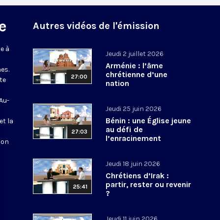
e
Autres vidéos de l'émission
e à
Jeudi 2 juillet 2026
Arménie : l’âme
es.
chrétienne d’une
27:00
te
nation
 Au-
Jeudi 25 juin 2026
Bénin : une Église jeune
et la
au défi de
27:03
l’enracinement
ion
Jeudi 18 juin 2026
Chrétiens d’Irak :
partir, rester ou revenir
25:41
?
Jeudi 11 juin 2026