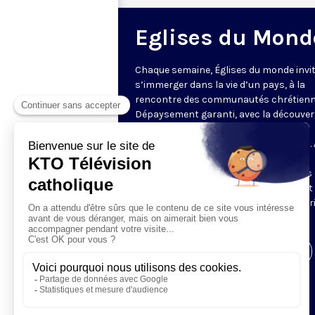
Eglises du Mond
Chaque semaine, Églises du monde invit
s’immerger dans la vie d’un pays, à la
rencontre des communautés chrétienn
Dépaysement garanti, avec la découver
des spécificités et du rayonnement de
l’Église catholique ou de ses difficultés.
delà de l’actualité, il s’agit aussi de
comprendre les grands enjeux du pays 
contribution que les chrétiens peuvent
apporter à la société. Présenté par Mar
Fontenille chaque jeudi à 21h45.
Visiter la page de l'émission