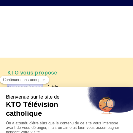
KTO vous propose
Article
Les reportages d'été 2026 de KTO
Article
La visite pastorale du pape Léon
XIV à Assise à suivre sur KTO le
jeudi 6 août