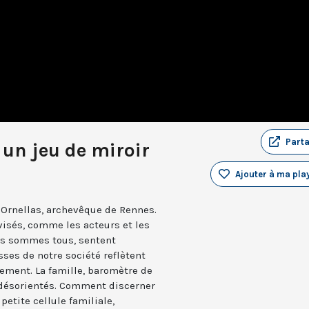
Part
: un jeu de miroir
Ajouter à ma play
’Ornellas, archevêque de Rennes.
visés, comme les acteurs et les
ous sommes tous, sentent
sses de notre société reflètent
uement. La famille, baromètre de
i désorientés. Comment discerner
etite cellule familiale,