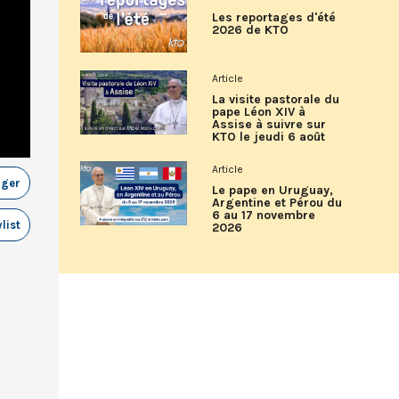
Les reportages d'été
2026 de KTO
Article
La visite pastorale du
pape Léon XIV à
Assise à suivre sur
KTO le jeudi 6 août
Article
ager
Le pape en Uruguay,
Argentine et Pérou du
6 au 17 novembre
list
2026