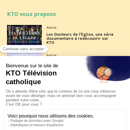
KTO vous propose
Article
Les Docteurs de l'Église, une série
documentaire à redécouvrir sur
KTO
Article
Les reportages d'été 2026 de KTO
Article
La visite pastorale du pape Léon
XIV à Assise à suivre sur KTO le
jeudi 6 août
Article
Le pape en Uruguay, Argentine et
Pérou du 6 au 17 novembre 2026