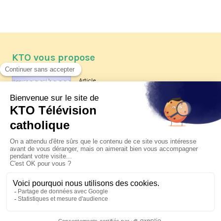
KTO vous propose
Article
Les reportages d'été 2026 de KTO
Article
La visite pastorale du pape Léon
XIV à Assise à suivre sur KTO le
jeudi 6 août
Article
Le pape en Uruguay, Argentine et
Pérou du 6 au 17 novembre 2026