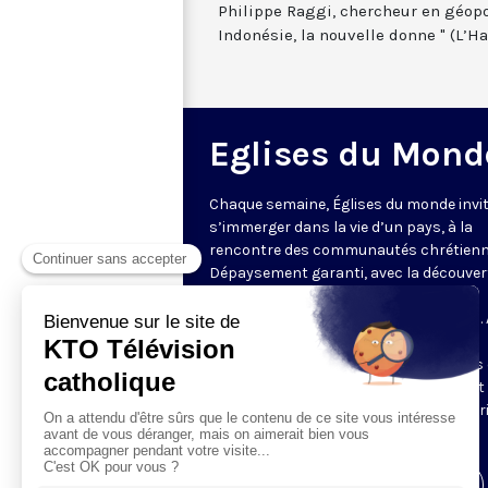
Philippe Raggi, chercheur en géopol
Indonésie, la nouvelle donne " (L’H
Eglises du Mond
Chaque semaine, Églises du monde invit
s’immerger dans la vie d’un pays, à la
rencontre des communautés chrétienn
Dépaysement garanti, avec la découver
des spécificités et du rayonnement de
l’Église catholique ou de ses difficultés.
delà de l’actualité, il s’agit aussi de
comprendre les grands enjeux du pays 
contribution que les chrétiens peuvent
apporter à la société. Présenté par Mar
Fontenille chaque jeudi à 21h45.
Visiter la page de l'émission