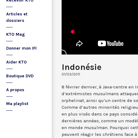
Recevoir KTO
Articles et
dossiers
KTO Mag
Donner mon IFI
Aider KTO
Indonésie
01/03/2011
Boutique DVD
8 février dernier, à Java-centre en 
A propos
d’extrémistes musulmans attaquent
orphelinat, ainsi qu’un centre de s
Ma playlist
Comme d’autres minorités religieus
en plus visés dans ce pays considé
dernières années, comme un modèle
en monde musulman. Pourquoi cett
peuvent réagir les chrétiens face 