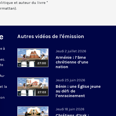
itique et auteur du livre "
armattan).
e
Autres vidéos de l'émission
e à
Jeudi 2 juillet 2026
Arménie : l’âme
es.
chrétienne d’une
27:00
te
nation
 Au-
Jeudi 25 juin 2026
Bénin : une Église jeune
et la
au défi de
27:03
l’enracinement
ion
Jeudi 18 juin 2026
Chrétiens d’Irak :