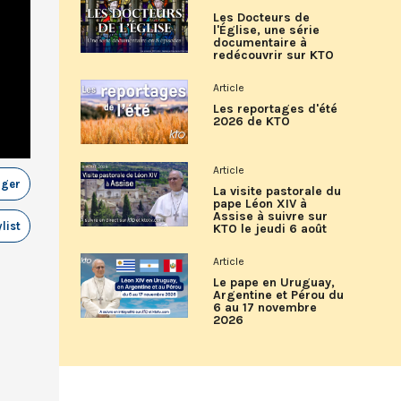
Les Docteurs de
l'Église, une série
documentaire à
redécouvrir sur KTO
Article
Les reportages d'été
2026 de KTO
Article
ager
La visite pastorale du
pape Léon XIV à
Assise à suivre sur
list
KTO le jeudi 6 août
Article
Le pape en Uruguay,
Argentine et Pérou du
6 au 17 novembre
2026