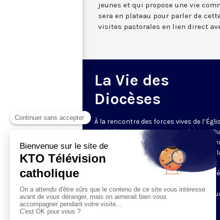
jeunes et qui propose une vie co
sera en plateau pour parler de cette
visites pastorales en lien direct ave
La Vie des
Diocèses
À la rencontre des forces vives de l’Égli
catholique en France et en Belgique. C
semaine, un évêque est reçu par Honori
Grasset pour remettre en perspective la
et l’actualité de son diocèse. Comment
l’Evangile est-il concrètement annoncé
Quelles sont les priorités pastorales ?
Reportages et interviews nourrissent u
échange franc et direct.