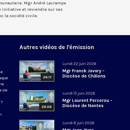
mmunautaire. Mgr André Lacrampe
 initiative et reviendra sur ses
c la société civile.
Autres vidéos de l'émission
Lundi 22 juin 2026
Mgr Franck Javary -
se
Diocèse de Châlons
26:17
haque
ne
 vie
Lundi 15 juin 2026
Mgr Laurent Percerou -
 ?
Diocèse de Nantes
26:06
n
Lundi 8 juin 2026
Mgr Jean-Yves