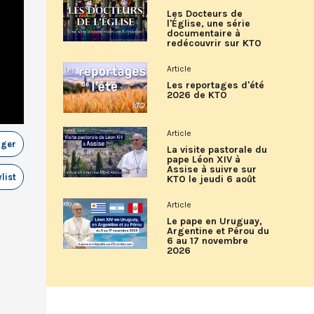
Les Docteurs de
l'Église, une série
documentaire à
redécouvrir sur KTO
Article
Les reportages d'été
2026 de KTO
Article
ager
La visite pastorale du
pape Léon XIV à
Assise à suivre sur
list
KTO le jeudi 6 août
Article
Le pape en Uruguay,
Argentine et Pérou du
6 au 17 novembre
2026