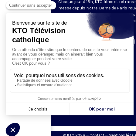
Chaque jour à 18h, KTO filme et retrans
messe depuis Notre-Dame de Paris rouv
Les textes des Vêpres et de la messe so
presque toujours ceux qu’indiquent le s
www.aelf.org
.
Visiter la page de l'émission
© KTO 2026 —
Contact
—
Mentions légal