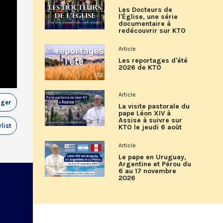
Les Docteurs de
l'Église, une série
documentaire à
redécouvrir sur KTO
Article
Les reportages d'été
2026 de KTO
Article
ager
La visite pastorale du
pape Léon XIV à
Assise à suivre sur
list
KTO le jeudi 6 août
Article
Le pape en Uruguay,
Argentine et Pérou du
6 au 17 novembre
2026