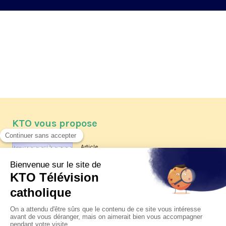
KTO vous propose
Article
Les reportages d'été 2026 de KTO
Article
La visite pastorale du pape Léon
XIV à Assise à suivre sur KTO le
jeudi 6 août