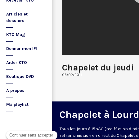
Recevoir KTO
Articles et
dossiers
KTO Mag
Donner mon IFI
Aider KTO
Chapelet du jeudi
03/02/2011
Boutique DVD
A propos
Ma playlist
Chapelet à Lour
Tous les jours à 15h30 (rediffusion à min
retransmission en direct du Chapelet d