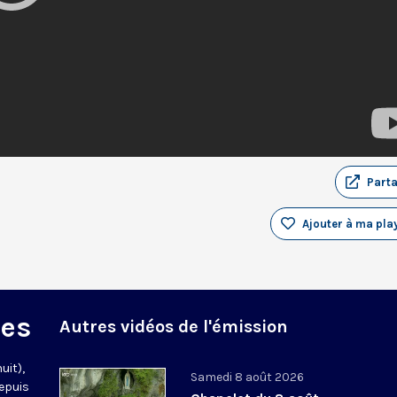
Part
Ajouter à ma play
des
Autres vidéos de l'émission
uit),
Samedi 8 août 2026
epuis