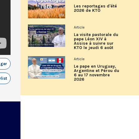
Les reportages d'été
2026 de KTO
Article
La visite pastorale du
pape Léon XIV à
Assise à suivre sur
KTO le jeudi 6 août
Article
ager
Le pape en Uruguay,
Argentine et Pérou du
6 au 17 novembre
list
2026