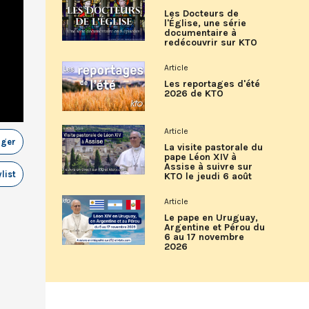
Les Docteurs de
l'Église, une série
documentaire à
redécouvrir sur KTO
Article
Les reportages d'été
2026 de KTO
Article
ager
La visite pastorale du
pape Léon XIV à
Assise à suivre sur
list
KTO le jeudi 6 août
Article
Le pape en Uruguay,
Argentine et Pérou du
6 au 17 novembre
2026