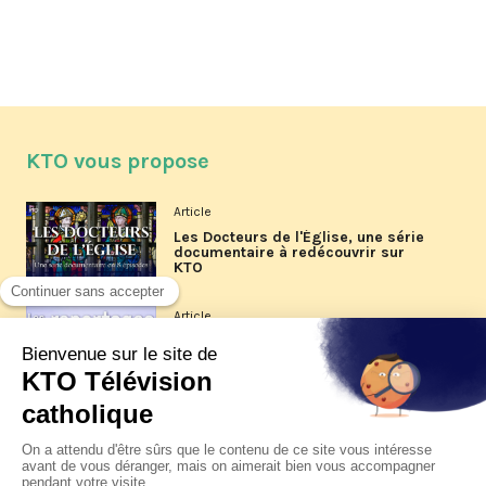
KTO vous propose
Article
Les Docteurs de l'Église, une série
documentaire à redécouvrir sur
KTO
Article
Les reportages d'été 2026 de KTO
Article
La visite pastorale du pape Léon
XIV à Assise à suivre sur KTO le
jeudi 6 août