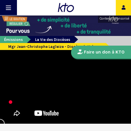
Contenu sponsorisé
Émissions
La Vie des Diocèses
Mgr Jean-Christophe Lagleize - Diocèse de Valence
Faire un don à KTO