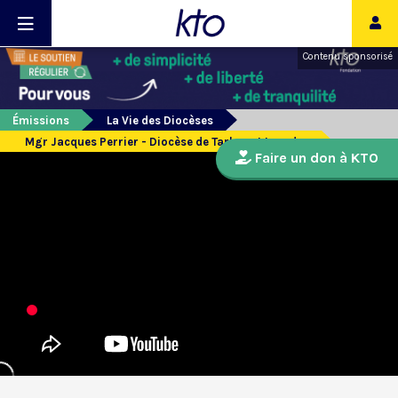
Contenu sponsorisé
Émissions
La Vie des Diocèses
Mgr Jacques Perrier - Diocèse de Tarbes et Lourdes
Faire un don à KTO