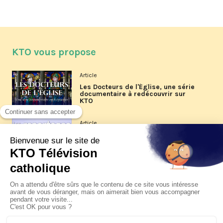
KTO vous propose
Article
Les Docteurs de l'Église, une série
documentaire à redécouvrir sur
KTO
Article
Les reportages d'été 2026 de KTO
Article
La visite pastorale du pape Léon
XIV à Assise à suivre sur KTO le
jeudi 6 août
Article