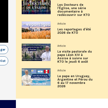
Les Docteurs de
l'Église, une série
documentaire à
redécouvrir sur KTO
Article
Les reportages d'été
2026 de KTO
Article
ager
La visite pastorale du
pape Léon XIV à
Assise à suivre sur
list
KTO le jeudi 6 août
Article
Le pape en Uruguay,
Argentine et Pérou du
6 au 17 novembre
2026