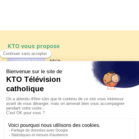
KTO vous propose
Article
Les reportages d'été 2026 de KTO
Article
La visite pastorale du pape Léon
XIV à Assise à suivre sur KTO le
jeudi 6 août
Article
Le pape en Uruguay, Argentine et
Pérou du 6 au 17 novembre 2026