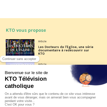
KTO vous propose
Article
Les Docteurs de l'Église, une série
documentaire à redécouvrir sur
KTO
Article
Les reportages d'été 2026 de KTO
Article
La visite pastorale du pape Léon
XIV à Assise à suivre sur KTO le
jeudi 6 août