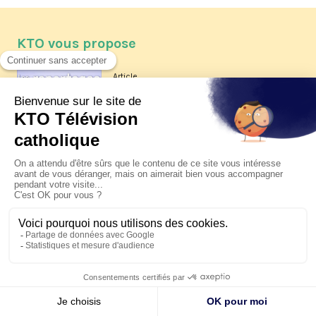
KTO vous propose
Article
Les reportages d'été 2026 de KTO
Article
La visite pastorale du pape Léon
XIV à Assise à suivre sur KTO le
jeudi 6 août
Article
Le pape en Uruguay, Argentine et
Pérou du 6 au 17 novembre 2026
© KTO 2026 —
Contact
—
Mentions légales